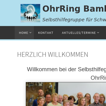
Zum
Inhalt
springen
Zum
HOME
KONTAKT
AKTUELLES/TERMINE
Inhalt
springen
HERZLICH WILLKOMMEN
Willkommen bei der Selbsthilfe
OhrRi